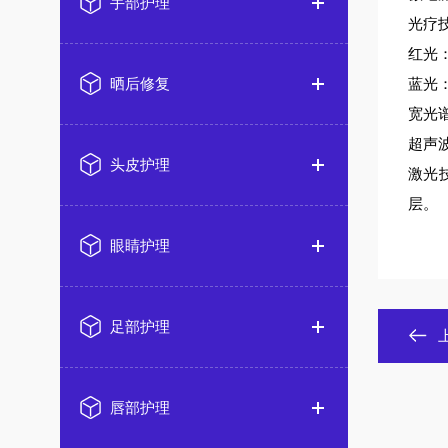
手部护理
光疗
红光
晒后修复
蓝光
宽光
超声
头皮护理
激光
层。
眼睛护理
足部护理
唇部护理