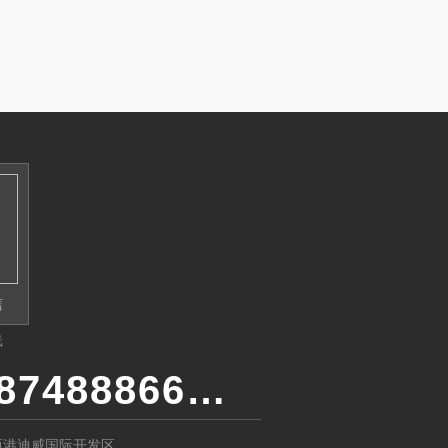
信
线
17787488866（24小时服务)
西港迪威国际开发区