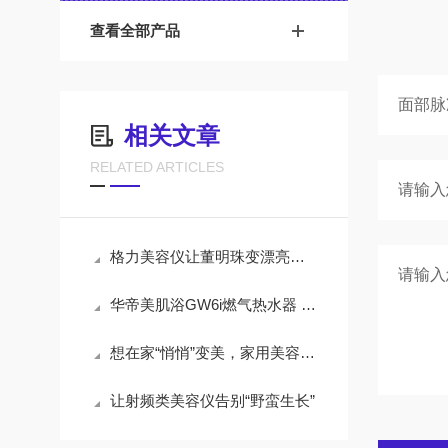
查看全部产品
相关文章
RELATED ARTICLES
格力美容仪让董明珠变漂亮，这次跨界能成吗？
华帝美肌浴GW6i燃气热水器 深化沐浴护肤新体验
想在家“悄悄”变美，家用美容仪你用对了吗？
让射频类美容仪告别“野蛮生长”