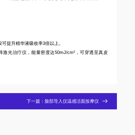
仪可提升精华液吸收率3倍以上。
光治疗仪，能量密度达50mJ/cm²，可穿透至真皮
下一篇：
脸部导入仪温感洁面按摩仪